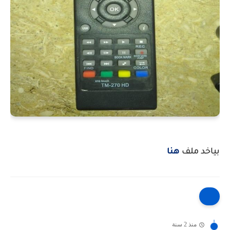
بياخد ملف
هنا
منذ 2 سنة