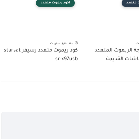
 متعدد
اكود ريموت متعدد
ت
منذ بضع سنوات
ة الريموت المتعدد
كود ريموت متعدد رسيفر starsat
شات القديمة
sr-x97usb