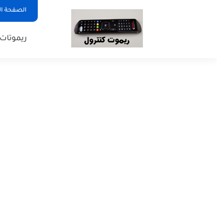
الصفحة ال
ريموتات SD